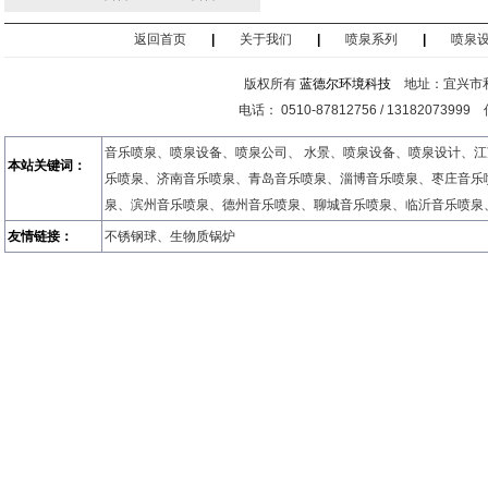
返回首页
|
关于我们
|
喷泉系列
|
喷泉
版权所有
蓝德尔环境科技
地址：宜兴市和
电话： 0510-87812756 / 13182073999
音乐喷泉
、
喷泉设备
、
喷泉公司
、
水景
、
喷泉设备
、
喷泉设计
、
江
本站关键词：
乐喷泉
、
济南音乐喷泉
、
青岛音乐喷泉
、
淄博音乐喷泉
、
枣庄音乐
泉
、
滨州音乐喷泉
、
德州音乐喷泉
、
聊城音乐喷泉
、
临沂音乐喷泉
友情链接：
不锈钢球
、
生物质锅炉