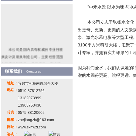
“中禾水景 以水为魂 与水共
本公司立志于弘扬水文化，
出更奇、更新、更美的人文景
泉、激光水幕电影等大型工程。公
3100平方米科研大楼，汇聚
本公司是国内具有权威的专业性喷
计专家，并拥有实力雄厚的工
泉设计及喷泉制造公司，主要经营范围
为程序控制喷泉 、音乐喷泉 、室内喷
因为我们爱水，我们认识她的
泉、 雕塑喷泉、激光 水幕电影、湖中升
联系我们
Contact us
澈的水蹦得更高、跳得更远、
降喷泉、冷雾造景、景观水处理设备
地址：
宜兴市和桥南首综合大楼
等。 并能根据客户的需求设计、制作、
电话：
0510-87812756
安装其他特殊种类的喷泉工程。
13182073999
13905753436
传真：
0575-88120602
邮箱：
zhejiangzh@163.com
网址：
www.sxhwzl.com
咨询：