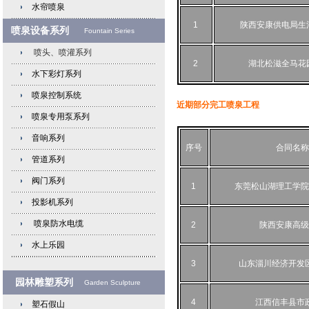
水帘喷泉
1
陕西安康供电局生
喷泉设备系列
Fountain Series
喷头、喷灌系列
2
湖北松滋全马花
水下彩灯系列
喷泉控制系统
近期部分完工喷泉工程
喷泉专用泵系列
音响系列
序号
合同名称
管道系列
阀门系列
1
东莞松山湖理工学院
投影机系列
喷泉防水电缆
2
陕西安康高级
水上乐园
3
山东淄川经济开发
园林雕塑系列
Garden Sculpture
4
江西信丰县市
塑石假山