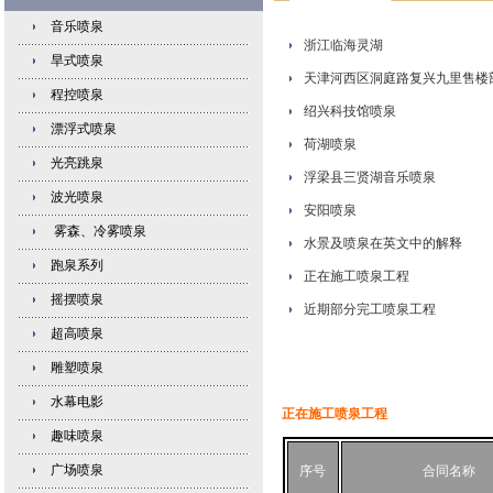
音乐喷泉
浙江临海灵湖
旱式喷泉
天津河西区洞庭路复兴九里售楼
程控喷泉
绍兴科技馆喷泉
漂浮式喷泉
荷湖喷泉
光亮跳泉
浮梁县三贤湖音乐喷泉
波光喷泉
安阳喷泉
雾森、冷雾喷泉
水景及喷泉在英文中的解释
跑泉系列
正在施工喷泉工程
摇摆喷泉
近期部分完工喷泉工程
超高喷泉
雕塑喷泉
水幕电影
正在施工喷泉工程
趣味喷泉
广场喷泉
序号
合同名称