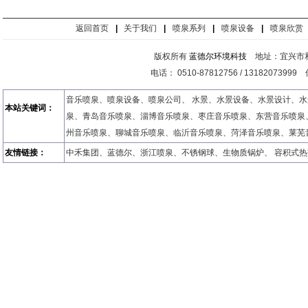
返回首页
|
关于我们
|
喷泉系列
|
喷泉设备
|
喷泉欣赏
版权所有
蓝德尔环境科技
地址：宜兴市和
电话： 0510-87812756 / 13182073999
音乐喷泉
、
喷泉设备
、
喷泉公司
、
水景
、
水景设备
、
水景设计
、
水
本站关键词：
泉
、
青岛音乐喷泉
、
淄博音乐喷泉
、
枣庄音乐喷泉
、
东营音乐喷泉
州音乐喷泉
、
聊城音乐喷泉
、
临沂音乐喷泉
、
菏泽音乐喷泉
、
莱芜
友情链接：
中禾集团
、
蓝德尔
、
浙江喷泉
、
不锈钢球
、
生物质锅炉
、
容积式热