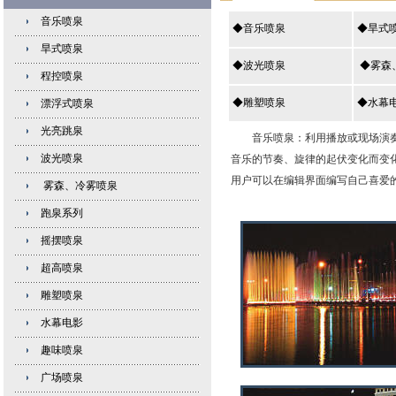
音乐喷泉
◆音乐喷泉
◆旱式
旱式喷泉
◆波光喷泉
◆雾森
程控喷泉
◆雕塑喷泉
◆水幕
漂浮式喷泉
光亮跳泉
音乐喷泉：利用播放或现场演奏音
波光喷泉
音乐的节奏、旋律的起伏变化而变化
用户可以在编辑界面编写自己喜爱
雾森、冷雾喷泉
跑泉系列
摇摆喷泉
超高喷泉
雕塑喷泉
水幕电影
趣味喷泉
广场喷泉