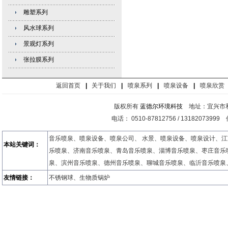
雕塑系列
风水球系列
景观灯系列
张拉膜系列
返回首页
|
关于我们
|
喷泉系列
|
喷泉设备
|
喷泉欣赏
版权所有
蓝德尔环境科技
地址：宜兴市和
电话： 0510-87812756 / 13182073999
音乐喷泉
、
喷泉设备
、
喷泉公司
、
水景
、
喷泉设备
、
喷泉设计
、
江
本站关键词：
乐喷泉
、
济南音乐喷泉
、
青岛音乐喷泉
、
淄博音乐喷泉
、
枣庄音乐
泉
、
滨州音乐喷泉
、
德州音乐喷泉
、
聊城音乐喷泉
、
临沂音乐喷泉
友情链接：
不锈钢球
、
生物质锅炉