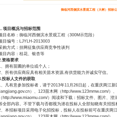
御临河西侧滨水景观工程（大树）招标
1.
项目概况与招标范围
项目名称：御临河西侧滨水景观工程（300M示范段）
项目编号：LJYLH-2013003
采购方式：挂网征集供应商竞争性谈判
项目内容：桂花、银杏等
.
资格要求
1、拥有苗圃的单位或个人；
2、所有供应商应具有相关苗木资源,有供货能力并诚实守信。
.
投标人文件的获取
1
、凡有意参加投标者，请于2013年11月26日起，在重庆两江新
liangjiang.gov.cn）、123苗木网（
http://www.123mmw.com/
）、
（
http://www.miaomu.com/
）阅读和下载：招标文件、图片、澄
等全部内容。不管下载与否都视为潜在投标人全部知晓有关招投
2、本招标项目采用电子化招投标，投标人在投标前可在重庆两江
liangjiang.gov.cn）、123苗木网（
http://www.123mmw.com/
）、