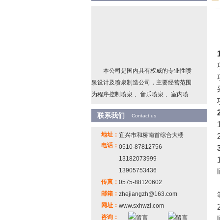
本公司是国内具有权威的专业性喷
泉设计及喷泉制造公司，主要经营范围
为程序控制喷泉 、音乐喷泉 、室内喷
泉、 雕塑喷泉、激光 水幕电影、湖中升
2
联系我们
降喷泉、冷雾造景、景观水处理设备
Contact us
等。 并能根据客户的需求设计、制作、
地址：
宜兴市和桥南首综合大楼
安装其他特殊种类的喷泉工程。
电话：
0510-87812756
3
13182073999
13905753436
传真：
0575-88120602
邮箱：
zhejiangzh@163.com
网址：
www.sxhwzl.com
咨询：