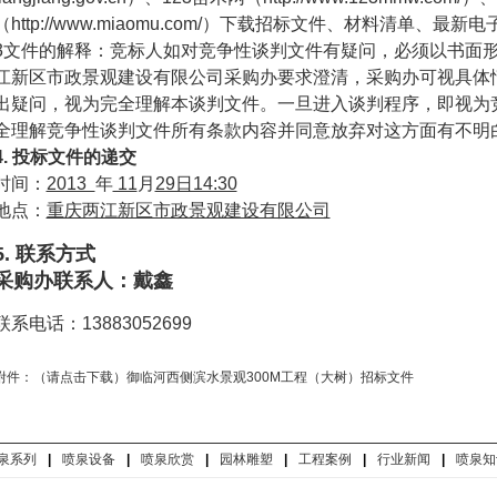
（
http://www.miaomu.com/
）下载招标文件、材料清单、最新电
3文件的解释：竞标人如对竞争性谈判文件有疑问，必须以书面
江新区市政景观建设有限公司采购办要求澄清，采购办可视具体
出疑问，视为完全理解本谈判文件。一旦进入谈判程序，即视为
全理解竞争性谈判文件所有条款内容并同意放弃对这方面有不明
4.
投标文件的递交
时间：
2013
年
11
月
29日14:30
地点：
重庆两江新区市政景观建设有限公司
5. 联系方式
采购办联系人：戴鑫
联系电话：13883052699
附件：（请点击下载）御临河西侧滨水景观300M工程（大树）招标文件
泉系列
|
喷泉设备
|
喷泉欣赏
|
园林雕塑
|
工程案例
|
行业新闻
|
喷泉知