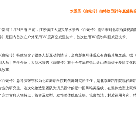
水景秀《白蛇传》拍特效 预计年底盛装
中新网11月24日电 日前，江苏镇江大型实景水景秀《白蛇传》剧组来到北京拍摄视
传》是国内首次在户外采用360度高空威亚技术，首次使用360度蜘蛛眼威亚技术。
《白蛇传》特效包含了很多人影互动的情节，全息影像可使观众有身临其境之感。据
划人马丁先生介绍，大型水景秀《白蛇传》将于今年底在镇江金山湖白娘子爱情文化
典故事。
《白蛇传》总导演张守和为北京舞蹈学院现代舞研究所主任，是北京舞蹈学院现代舞
专业的研究生。这次化妆造型团队为演员设计的是中国风唯美路线，在整体造型上既
了东方古典人物特点，妆容及发型、发饰整体线条流畅、轮廓简洁，材质运用考究、