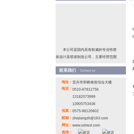
本公司是国内具有权威的专业性喷
泉设计及喷泉制造公司，主要经营范围
为程序控制喷泉 、音乐喷泉 、室内喷
联系我们
泉、 雕塑喷泉、激光 水幕电影、湖中升
Contact us
降喷泉、冷雾造景、景观水处理设备
地址：
宜兴市和桥南首综合大楼
等。 并能根据客户的需求设计、制作、
电话：
0510-87812756
安装其他特殊种类的喷泉工程。
13182073999
13905753436
传真：
0575-88120602
邮箱：
zhejiangzh@163.com
网址：
www.sxhwzl.com
咨询：