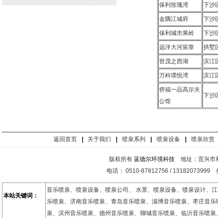
保利玫瑰湾
下沙
金隅江城府
下沙
保利城市果岭
下沙
远洋大河宸章
拱墅
世茂之西湖
滨江
万科璞悦湾
滨江
侨福一品高尔夫
下沙
公馆
返回首页
|
关于我们
|
喷泉系列
|
喷泉设备
|
喷泉欣赏
版权所有
蓝德尔环境科技
地址：宜兴市和
电话： 0510-87812756 / 13182073999
音乐喷泉
、
喷泉设备
、
喷泉公司
、
水景
、
喷泉设备
、
喷泉设计
、
江
本站关键词：
乐喷泉
、
济南音乐喷泉
、
青岛音乐喷泉
、
淄博音乐喷泉
、
枣庄音乐
泉
、
滨州音乐喷泉
、
德州音乐喷泉
、
聊城音乐喷泉
、
临沂音乐喷泉