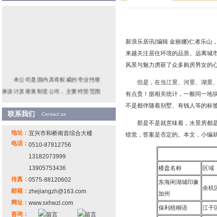
新浪乐居讯(编辑 金丽娜)仁者乐
来越关注居住环境的品质。远离城市
风景与魅力虏获了众多购房男女的
本公司是国内具有权威的专业性喷
但是，在当江景、河景、湖景、海
泉设计及喷泉制造公司，主要经营范围
有点贵！据相关统计，一般同一地块
为程序控制喷泉 、音乐喷泉 、室内喷
不是都伴随着别墅、有钱人等的标
泉、 雕塑喷泉、激光 水幕电影、湖中升
联系我们
Contact us
那是不是就意味着，水景房都是奢
降喷泉、冷雾造景、景观水处理设备
地址：
宜兴市和桥南首综合大楼
错觉，答案是否定的。本文，小编就
等。 并能根据客户的需求设计、制作、
电话：
0510-87812756
安装其他特殊种类的喷泉工程。
13182073999
13905753436
楼盘名称
区域
传真：
0575-88120602
东海闲湖城印象
余杭
邮箱：
zhejiangzh@163.com
加州
网址：
www.sxhwzl.com
保利梧桐语
江干
咨询：